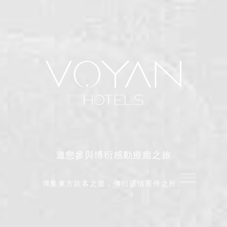
邀您參與博衍感動療癒之旅
博集東方款客之道，傳衍盛情居停之所。