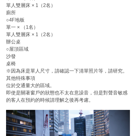
單人雙層床 × 1（2名）
廁所
○4F地板
單一 × （1名）
單人雙層床 × 1（2名）
辦公桌
○屋頂區域
沙發
桌椅
※因為床是單人尺寸，請確認一下清單照片等，請研究。
其他特殊事項
位於交通量大的區域。
即使是關著窗戶的狀態也不太在意譟音，但是對聲音敏感
的客人在預約的時候請理解之後再考慮。