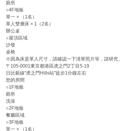
廁所
○4F地板
單一 × （1名）
單人雙層床 × 1（2名）
辦公桌
○屋頂區域
沙發
桌椅
※因為床是單人尺寸，請確認一下清單照片等，請研究。
〒105-0001東京都港區虎之門2丁目5-19
日比穀線“虎之門Hills站”徒步1分鐘左右
您的房間
○1F地板
廁所
洗澡
○2F地板
餐廳區域
○3F地板
單一 × （1名）