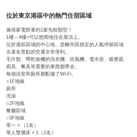
位於東京港區中的熱門住宿區域
傢俱家電附著的1家包租類型！
1樓～4樓+可以悠閒地住在屋頂上。
位於港區區域的中心地，是離市區很近的人氣停留區域
去著名景點的交通非常便利。
毛巾類、帶乾燥機的洗衣機、吹風機、電水壺、吸塵器、
廚具、餐具等需要的東西都齊全。
每個浴室和廁所都配備了Wi-Fi。
○1F地板
廁所
洗澡
○2F地板
餐廳區域
○3F地板
單一 × （1名）
單人雙層床 × 1（2名）